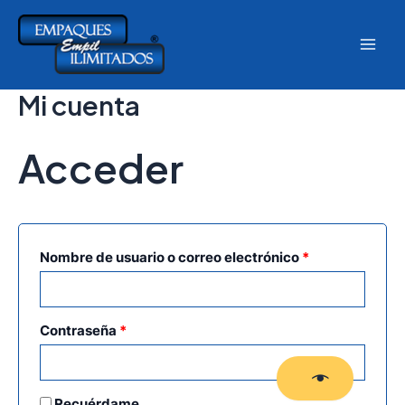
Ir
al
MAI
contenido
MEN
Mi cuenta
Acceder
Obligatorio
Nombre de usuario o correo electrónico
*
Obligatorio
Contraseña
*
Recuérdame